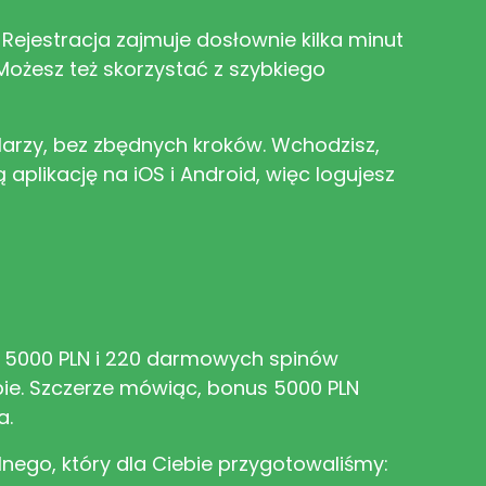
Rejestracja zajmuje dosłownie kilka minut
Możesz też skorzystać z szybkiego
larzy, bez zbędnych kroków. Wchodzisz,
aplikację na iOS i Android, więc logujesz
o 5000 PLN i 220 darmowych spinów
bie. Szczerze mówiąc, bonus 5000 PLN
a.
lnego, który dla Ciebie przygotowaliśmy: