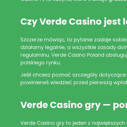
Czy Verde Casino jest 
Szczerze mówiąc, to pytanie zadaje sobi
działamy legalnie, a wszystkie zasady do
regulaminu. Verde Casino Poland obsługu
polskiego rynku.
Jeśli chcesz poznać szczegóły dotyczące
powinieneś wiedzieć przed pierwszą wpłat
Verde Casino gry — po
Verde Casino gry to jeden z największych