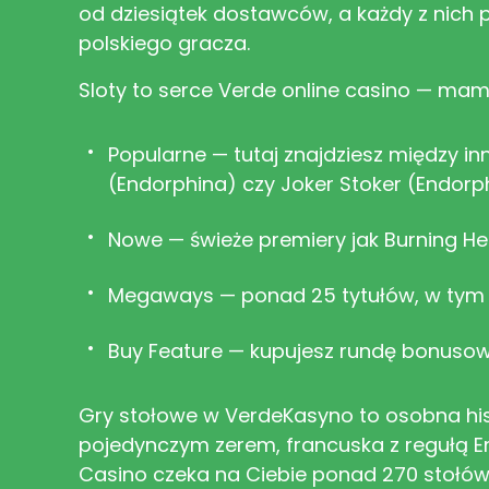
od dziesiątek dostawców, a każdy z nich p
polskiego gracza.
Sloty to serce Verde online casino — mamy 
Popularne — tutaj znajdziesz między in
(Endorphina) czy Joker Stoker (Endorp
Nowe — świeże premiery jak Burning He
Megaways — ponad 25 tytułów, w tym 
Buy Feature — kupujesz rundę bonusow
Gry stołowe w VerdeKasyno to osobna histo
pojedynczym zerem, francuska z regułą En
Casino czeka na Ciebie ponad 270 stołów 