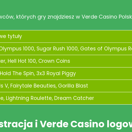
wców, których gry znajdziesz w Verde Casino Polsk
we tytuły
Olympus 1000, Sugar Rush 1000, Gates of Olympus R
er, Hell Hot 100, Crown Coins
 Hold The Spin, 3x3 Royal Piggy
V, Fairytale Beauties, Gorilla Blast
e, Lightning Roulette, Dream Catcher
stracja i Verde Casino log