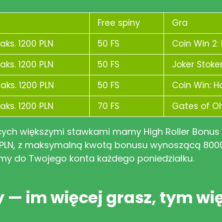
Free spiny
Gra
aks. 1200 PLN
50 FS
Coin Win 2:
aks. 1200 PLN
50 FS
Joker Stoke
aks. 1200 PLN
50 FS
Coin Win: H
aks. 1200 PLN
70 FS
Gates of O
jących większymi stawkami mamy High Roller Bonu
PLN, z maksymalną kwotą bonusu wynoszącą 8000 
my do Twojego konta każdego poniedziałku.
 — im więcej grasz, tym wię