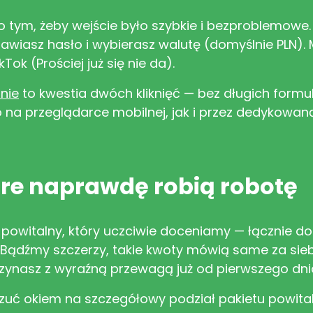
 tym, żeby wejście było szybkie i bezproblemowe. 
awiasz hasło i wybierasz walutę (domyślnie PLN). 
Tok (Prościej już się nie da).
nie
to kwestia dwóch kliknięć — bez długich formu
 na przeglądarce mobilnej, jak i przez dedykowaną 
óre naprawdę robią robotę
 powitalny, który uczciwie doceniamy — łącznie d
 Bądźmy szczerzy, takie kwoty mówią same za sie
zynasz z wyraźną przewagą już od pierwszego dni
 rzuć okiem na szczegółowy podział pakietu powita