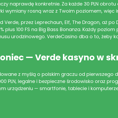
czy naprawdę konkretnie. Za każde 30 PLN obrotu d
i wymiany rosną wraz z Twoim poziomem, więc im 
d Verde, przez Leprechaun, Elf, The Dragon, aż p
plus 100 FS na Big Bass Bonanza. Każdy poziom 
usu urodzinowego. VerdeCasino dba o to, żeby każ
koniec — Verde kasyno w sk
dowane z myślą o polskim graczu od pierwszego d
00 PLN, legalne i bezpieczne środowisko oraz pro
ym urządzeniu — smartfonie, tablecie i komputerz