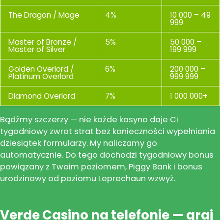
The Dragon / Mage
4%
10 000 – 49
999
Master of Bronze /
5%
50 000 –
Master of Silver
199 999
Golden Overlord /
6%
200 000 –
Platinum Overlord
999 999
Diamond Overlord
7%
1 000 000+
Bądźmy szczerzy — nie każde kasyno daje Ci
tygodniowy zwrot strat bez konieczności wypełniania
dziesiątek formularzy. My naliczamy go
automatycznie. Do tego dochodzi tygodniowy bonus
powiązany z Twoim poziomem, Piggy Bank i bonus
urodzinowy od poziomu Leprechaun wzwyż.
Verde Casino na telefonie — graj