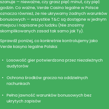
szanuje — nieważne, czy grasz pięć minut, czy pięć
godzin. Co ważne, Verde Casino legalne w Polsce
oznacza również, że nie ukrywamy żadnych warunków
bonusowych — wszystkie T&C są dostępne w jednym
miejscu i napisane po ludzku (Nie znosimy
skomplikowanych zasad tak samo jak Ty).
Sprawdź poniżej, co konkretnie kontrolujemy jako
Verde kasyno legalne Polska:
Losowość gier potwierdzona przez niezależnych
audytorów
Ochrona środków gracza na oddzielnych
rachunkach
Pełna jawność warunków bonusowych bez
ukrytych zapisów